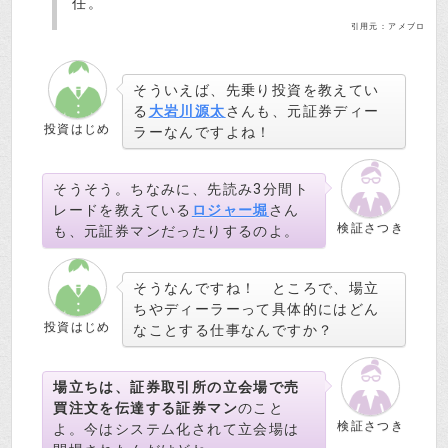
任。
引用元：アメブロ
そういえば、先乗り投資を教えてい
る
大岩川源太
さんも、元証券ディー
投資はじめ
ラーなんですよね！
そうそう。ちなみに、先読み3分間ト
レードを教えている
ロジャー堀
さん
検証さつき
も、元証券マンだったりするのよ。
そうなんですね！ ところで、場立
ちやディーラーって具体的にはどん
投資はじめ
なことする仕事なんですか？
場立ちは、証券取引所の立会場で売
買注文を伝達する証券マン
のこと
検証さつき
よ。今はシステム化されて立会場は