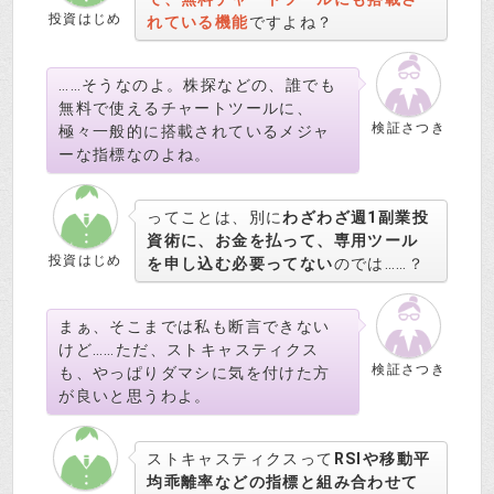
投資はじめ
れている機能
ですよね？
……そうなのよ。株探などの、誰でも
無料で使えるチャートツールに、
検証さつき
極々一般的に搭載されているメジャ
ーな指標なのよね。
ってことは、別に
わざわざ週1副業投
資術に、お金を払って、専用ツール
投資はじめ
を申し込む必要ってない
のでは……？
まぁ、そこまでは私も断言できない
けど……ただ、ストキャスティクス
検証さつき
も、やっぱりダマシに気を付けた方
が良いと思うわよ。
ストキャスティクスって
RSIや移動平
均乖離率などの指標と組み合わせて