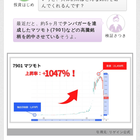
投資はじめ
んでくれるんです？
最近だと、約5ヶ月で
テンバガーを達
成したマツモト(7901)などの高騰銘
検証さつき
柄を的中させている
そうよ。
引用元:
リゲイン公式