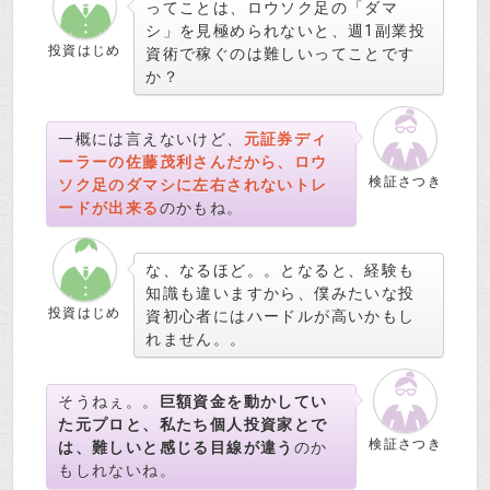
ってことは、ロウソク足の「ダマ
シ」を見極められないと、週1副業投
投資はじめ
資術で稼ぐのは難しいってことです
か？
一概には言えないけど、
元証券ディ
ーラーの佐藤茂利さんだから、ロウ
検証さつき
ソク足のダマシに左右されないトレ
ードが出来る
のかもね。
な、なるほど。。となると、経験も
知識も違いますから、僕みたいな投
投資はじめ
資初心者にはハードルが高いかもし
れません。。
そうねぇ。。
巨額資金を動かしてい
た元プロと、私たち個人投資家とで
検証さつき
は、難しいと感じる目線が違う
のか
もしれないね。