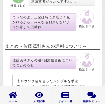
違法業者だったんですね。。
投資はじめ
そうなのよ。上記は特に最近よく見
かけるから、みんなも利用しないよ
検証さつき
う注意して頂戴ね。
まとめ～佐藤茂利さんの評判について～
佐藤茂利さんの週1副業投資術につい
てまとめると、
検証さつき
①ロウソク足を使ったシンプルな手法
②「化け線」や前日までの相場状況に注意
③専用ツールはストキャスティクスを使用
ホーム
人気記事
サイト一覧
銘柄レビュー