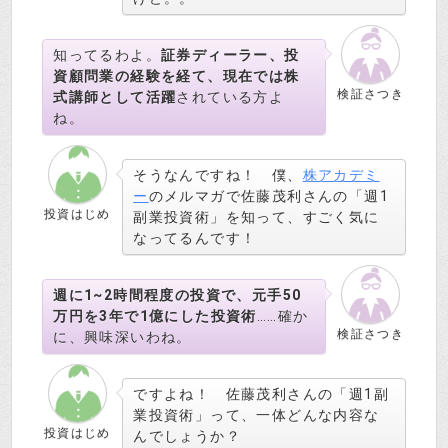
知ってるわよ。
証券ディーラー、投
資顧問業の経験を経て、現在では株
検証さつき
式講師として活躍
されている方よ
ね。
そうなんですね！ 僕、
株アカデミ
ー
のメルマガで佐藤茂利さんの「週1
投資はじめ
副業投資術」を知って、すごく気に
なってるんです！
週に1~2時間程度の投資で、元手50
万円を3年で1億にした投資術
……確か
検証さつき
に、興味深いわね。
ですよね！ 佐藤茂利さんの「週1副
業投資術」って、一体どんな内容な
投資はじめ
んでしょうか？