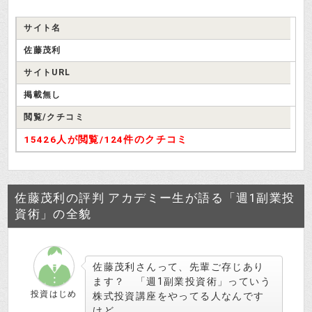
サイト名
佐藤茂利
サイトURL
掲載無し
閲覧/クチコミ
15426人が閲覧/
124件のクチコミ
佐藤茂利の評判 アカデミー生が語る「週1副業投
資術」の全貌
佐藤茂利さんって、先輩ご存じあり
ます？ 「週1副業投資術」っていう
投資はじめ
株式投資講座をやってる人なんです
けど。。