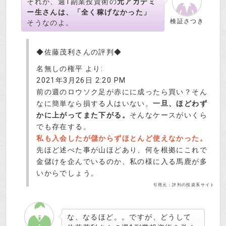
それが、週1副業投資術の
元アカデミ
ー生さんは、「全く稼げなかった」
検証さつき
そうなのよ。
◆佐藤茂利さんの評判◆
名無しの権平 より:
2021年3月26日 2:20 PM
前の週のロウソク足が赤にに成ったら買い？そん
なに簡単なら損する人はいない。
一旦、ほどわず
かに上がってまた下がる。
そんなケースがいくら
でも存在する。
私も入会したが儲からずほとんど使えなかった。
先ほど述べた事が山ほどあり、何を根拠にこれで
金儲けを企んでいるのか、私の様に入る馬鹿が多
いからでしょう。
引用元：評判の投資系サイト
な、なるほど。。ですが、どうして