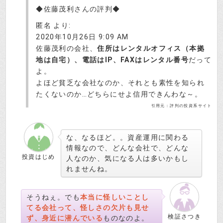
◆佐藤茂利さんの評判◆
匿名 より:
2020年10月26日 9:09 AM
佐藤茂利の会社、
住所はレンタルオフィス（本拠
地は自宅）、電話はIP、FAXはレンタル番号
だって
よ。
よほど貧乏な会社なのか、それとも素性を知られ
たくないのか…どちらにせよ信用できんわな～。
引用元：評判の投資系サイト
な、なるほど。。資産運用に関わる
情報なので、どんな会社で、どんな
投資はじめ
人なのか、気になる人は多いかもし
れませんね。
そうねぇ。でも
本当に怪しいことし
てる会社って、怪しさの欠片も見せ
検証さつき
ず、身近に潜んでいる
ものなのよ。