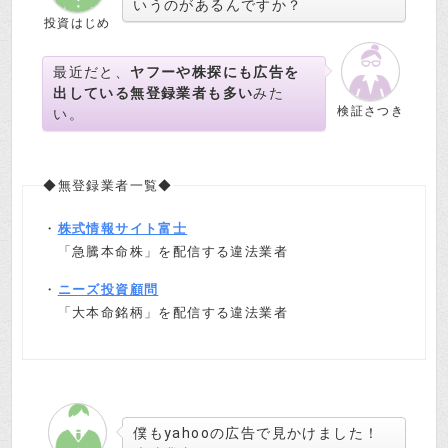
いうのがあるんですか？
投資はじめ
最近だと、
ヤフーや株探にも広告を
出している無登録業者も多い
みた
検証さつき
い。
◆無登録業者一覧◆
・
株式情報サイト富士
「急騰本命株」を配信する違法業者
・
ニーズ投資顧問
「大本命銘柄」を配信する違法業者
僕もyahooの広告で見かけました！