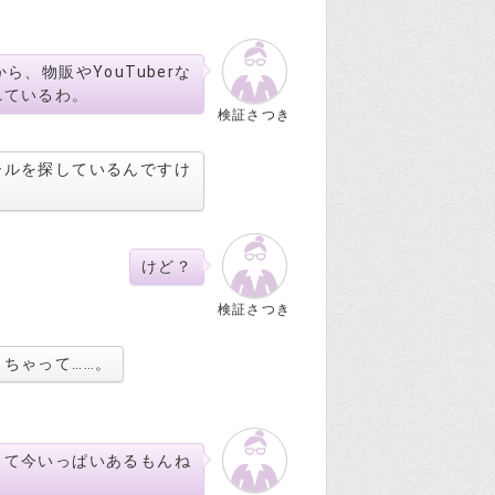
、物販やYouTuberな
れているわ。
検証さつき
ールを探しているんですけ
けど？
検証さつき
ちゃって……。
って今いっぱいあるもんね