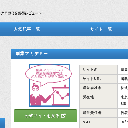
人気記事一覧
サイト一覧
副業アカデミー
サイト名
副
サイトURL
掲
運営会社名
株
所在地
東京
3階
運営責任者
代表
公式サイトを見る
MAIL
inf