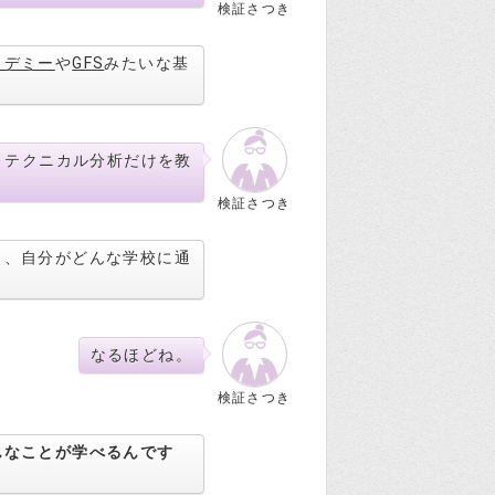
検証さつき
カデミー
や
GFS
みたいな基
、テクニカル分析だけを教
検証さつき
と、自分がどんな学校に通
なるほどね。
検証さつき
んなことが学べるんです