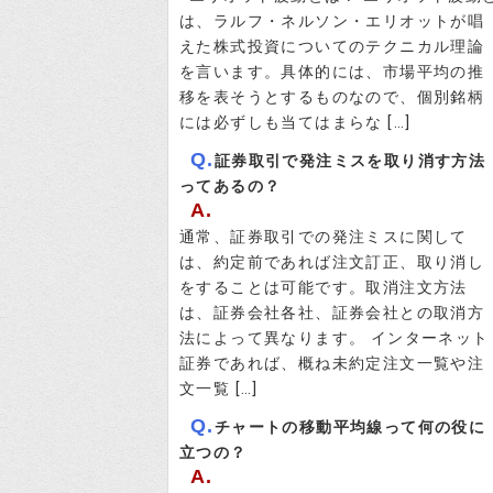
は、ラルフ・ネルソン・エリオットが唱
えた株式投資についてのテクニカル理論
を言います。具体的には、市場平均の推
移を表そうとするものなので、個別銘柄
には必ずしも当てはまらな […]
Q.
証券取引で発注ミスを取り消す方法
ってあるの？
A.
通常、証券取引での発注ミスに関して
は、約定前であれば注文訂正、取り消し
をすることは可能です。取消注文方法
は、証券会社各社、証券会社との取消方
法によって異なります。 インターネット
証券であれば、概ね未約定注文一覧や注
文一覧 […]
Q.
チャートの移動平均線って何の役に
立つの？
A.