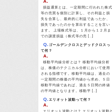
A.
損益通算とは、一定期間に行われた株
等の売買を個別に計算し、その利益と損
失を合算し、最終的に利益であったか、
損失であったのかを算出することを言い
ます。 上場株式等は、１月から１２月ま
での譲渡損益（株式等の売 […]
Q.
ゴールデンクロスとデッドクロスっ
て何？
A.
移動平均線分析とは？ 移動平均線分析
は、株価のテクニカル分析において使用
される指標です。移動平均線は、過去の
一定期間の株価の平均値から求め、５日
移動平均線であれば、過去５日間の終値
の平均値となります。移動平 […]
Q.
エリオット波動って何？
A.
エリオット波動とは？ エリオット波動