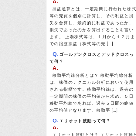
A.
損益通算とは、一定期間に行われた株
等の売買を個別に計算し、その利益と損
失を合算し、最終的に利益であったか、
損失であったのかを算出することを言い
ます。 上場株式等は、１月から１２月ま
での譲渡損益（株式等の売 […]
Q.
ゴールデンクロスとデッドクロスっ
て何？
A.
移動平均線分析とは？ 移動平均線分析
は、株価のテクニカル分析において使用
される指標です。移動平均線は、過去の
一定期間の株価の平均値から求め、５日
移動平均線であれば、過去５日間の終値
の平均値となります。移動平 […]
Q.
エリオット波動って何？
A.
エリオット波動とは？ エリオット波動