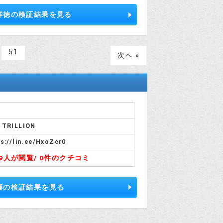
洋徳の検証結果を見る
51
次へ »
 TRILLION
s://lin.ee/HxoZcr0
79人が閲覧/
0件のクチコミ
藤の検証結果を見る