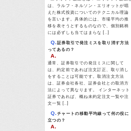
は、ラルフ・ネルソン・エリオットが唱
えた株式投資についてのテクニカル理論
を言います。具体的には、市場平均の推
移を表そうとするものなので、個別銘柄
には必ずしも当てはまらな […]
Q.
証券取引で発注ミスを取り消す方法
ってあるの？
A.
通常、証券取引での発注ミスに関して
は、約定前であれば注文訂正、取り消し
をすることは可能です。取消注文方法
は、証券会社各社、証券会社との取消方
法によって異なります。 インターネット
証券であれば、概ね未約定注文一覧や注
文一覧 […]
Q.
チャートの移動平均線って何の役に
立つの？
A.