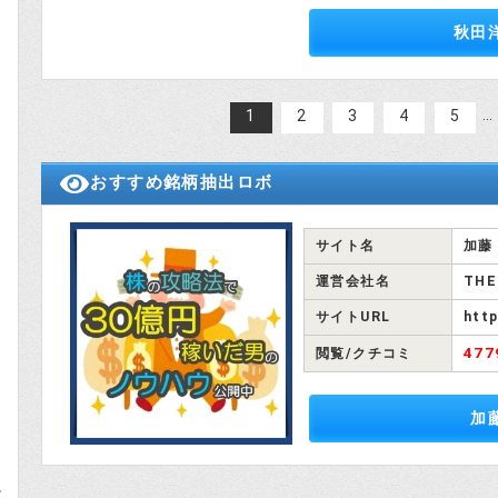
式
秋田
…
1
2
3
4
5
おすすめ銘柄抽出ロボ
サイト名
加藤
運営会社名
THE
サイトURL
http
47
閲覧/クチコミ
加
と