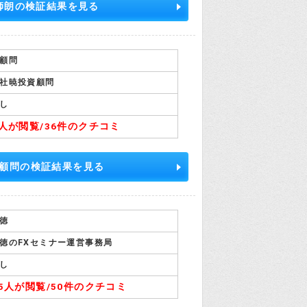
師朗の検証結果を見る
顧問
社暁投資顧問
し
4人が閲覧/
36件のクチコミ
顧問の検証結果を見る
徳
徳のFXセミナー運営事務局
し
05人が閲覧/
50件のクチコミ