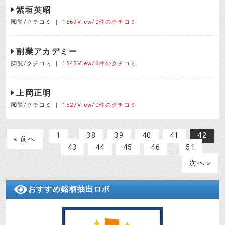
紫垣英昭
閲覧/クチコミ ｜
1569View/0件のクチコミ
副業アカデミー
閲覧/クチコミ ｜
1545View/6件のクチコミ
上岡正明
閲覧/クチコミ ｜
1527View/0件のクチコミ
…
1
38
39
40
41
42
« 前へ
…
43
44
45
46
51
次へ »
おすすめ銘柄抽出ロボ