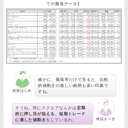
での騰落データ】
確かに、騰落率だけで見ると、比較
的値動きの激しい銘柄も多い印象で
投資はじめ
すね。
そうね。特にスクエアなんかは
定期
的に押し目が狙える、短期トレード
検証さつき
に適した値動き
をしているわ。