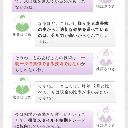
で、米国株を選んでいるのかもしれ
検証さつき
ないわね。
なるほど。これだけ
様々ある成長株
の中から、適切な銘柄を選べている
投資はじめ
のは、分析力が高いから
なんでしょ
うね。。
そうね。もみあげさんの技術は、
一
朝一夕で真似できる技術ではない
か
検証さつき
もしれないわ。
ですね。。ところで、昨年12月と比
べて、今は現金の比率が多いみたい
投資はじめ
ですね？
今は相場の値動きが激しいというこ
とで、
投資スタイルも短期トレード
検証さつき
に転向
しているからね。