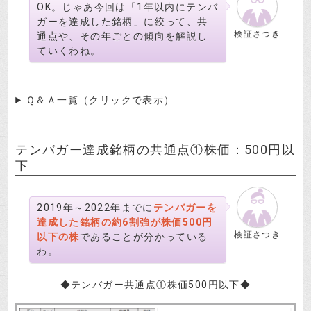
OK。じゃあ今回は「1年以内にテンバ
ガーを達成した銘柄」に絞って、共
検証さつき
通点や、その年ごとの傾向を解説し
ていくわね。
Ｑ＆Ａ一覧（クリックで表示）
テンバガー達成銘柄の共通点①株価：500円以
下
2019年～2022年までに
テンバガーを
達成した銘柄の約6割強が株価500円
検証さつき
以下の株
であることが分かっている
わ。
◆テンバガー共通点①株価500円以下◆