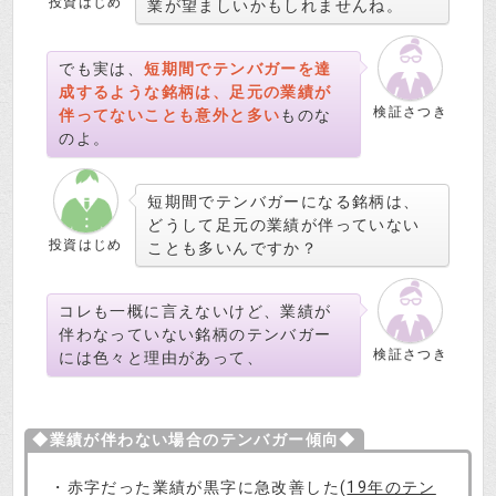
投資はじめ
業が望ましいかもしれませんね。
でも実は、
短期間でテンバガーを達
成するような銘柄は、足元の業績が
検証さつき
伴ってないことも意外と多い
ものな
のよ。
短期間でテンバガーになる銘柄は、
どうして足元の業績が伴っていない
投資はじめ
ことも多いんですか？
コレも一概に言えないけど、業績が
伴わなっていない銘柄のテンバガー
検証さつき
には色々と理由があって、
◆業績が伴わない場合のテンバガー傾向◆
・赤字だった業績が黒字に急改善した(
19年のテン