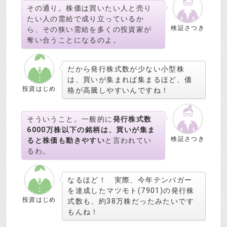
その通り。株価は買いたい人と売り
たい人の需給で成り立っているか
検証さつき
ら、その狭い需給を多くの投資家が
奪い合うことになるのよ。
だから発行株式数が少ない小型株
は、買いが集まれば集まるほど、価
投資はじめ
格が高騰しやすいんですね！
そういうこと。一般的に
発行株式数
6000万株以下の銘柄は、買いが集ま
検証さつき
ると株価も動きやすい
と言われてい
るわ。
なるほど！ 実際、今年テンバガー
を達成したマツモト(7901)の発行株
投資はじめ
式数も、約38万株だったみたいです
もんね！