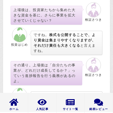
上場後は、投資家たちから集めた大
きな資金を基に、さらに事業を拡大
検証さつき
させていくじゃない？
ですね。
株式を公開することで、よ
り資金は集まりやすくなりますが、
投資はじめ
それだけ責任も大きくなる
と言えま
すね。
その通り。上場後は「自分たちの事
業が、どれだけ成長してるか？」っ
検証さつき
ていう進捗報告を行う義務があるの
よ。
四半期決算や、株主総会などで、進
捗などの適時・適切な開示が義務付
投資はじめ
けらているんでしたよね！
ホーム
人気記事
サイト一覧
銘柄レビュー