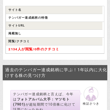
サイト名
テンバガー達成銘柄の特徴
サイトURL
掲載無し
閲覧/クチコミ
2134人が閲覧/
0件のクチコミ
過去のテンバガー達成銘柄に学ぶ！1年以内に大化
けする株の見つけ方
テンバガー達成銘柄
と言えば、今年
は
フォトアルバム大手：マツモト
検証さつき
(7901)
が超短期間で10倍株に化けて
話題になったわね。