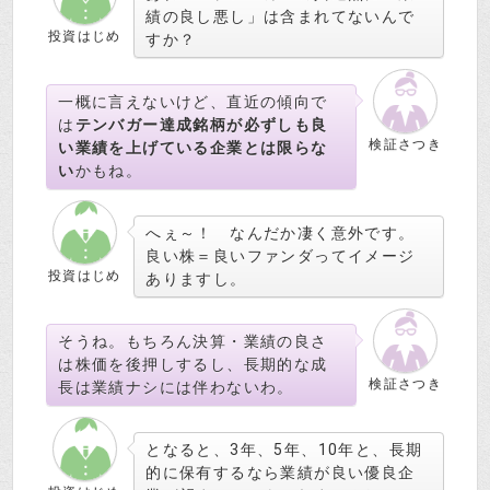
績の良し悪し」は含まれてないんで
投資はじめ
すか？
一概に言えないけど、直近の傾向で
は
テンバガー達成銘柄が必ずしも良
検証さつき
い業績を上げている企業とは限らな
い
かもね。
へぇ～！ なんだか凄く意外です。
良い株＝良いファンダってイメージ
投資はじめ
ありますし。
そうね。もちろん決算・業績の良さ
は株価を後押しするし、長期的な成
検証さつき
長は業績ナシには伴わないわ。
となると、3年、5年、10年と、長期
的に保有するなら業績が良い優良企