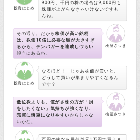
900円、千円の株の場合は9,000円も
投資はじめ
株価が上がらなきゃいけないですも
んね。
その通り。だから
株価が高い銘柄
は、株価10倍に必要な額が大きすぎ
検証さつき
るから、テンバガーを達成しづらい
傾向にあるわ。
なるほど！ じゃあ株価が安いと、
どうして買いが集まりやすくなるん
投資はじめ
です？
低位株よりも、値がさ株の方が「損
をしたくない」気持ちが強くなり、
検証さつき
売買に慎重になりやすい
からじゃな
いかな。
百円の株なら最低単元1万円で買えま