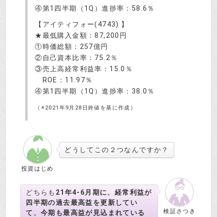
④第1四半期（1Q）進捗率：58.6％
【アイティフォー(4743) 】
★最低購入金額：87,200円
①時価総額：257億円
②自己資本比率：75.2％
③売上高経常利益率：15.0％
ROE：11.97％
④第1四半期（1Q）進捗率：38.0％
（※2021年9月28日終値を基に作成）
どうしてこの２つなんですか？
投資はじめ
どちらも
21年4-6月期に、経常利益が
四半期の過去最高益を更新してい
検証さつき
て、今期も最高益が見込まれている