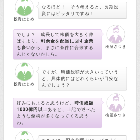
なるほど！ そう考えると、長期投
資にはピッタリですね！
投資はじめ
でしょ？ 成長して株価を大きく伸
ばすより、
剰余金を配当に回す企業
検証さつき
も多い
から、まさに条件に合致する
んじゃないかしら。
ですが、時価総額が大きいっていう
と、具体的にはどれくらいが目安な
投資はじめ
んでしょう？
好みにもよると思うけど、
時価総額
1000億円以上
あると、上記で述べた
検証さつき
ような銘柄が多くなってくる思う
わ。