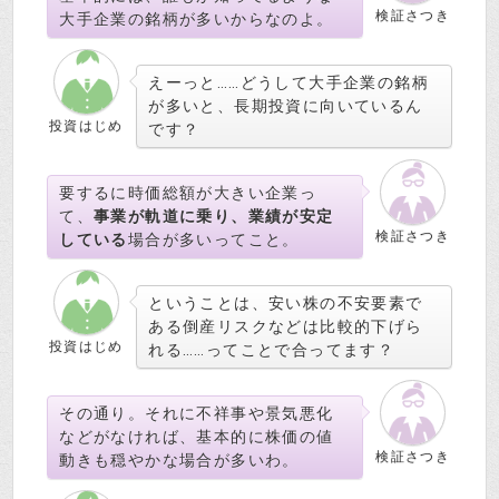
検証さつき
大手企業の銘柄が多いからなのよ。
えーっと……どうして大手企業の銘柄
が多いと、長期投資に向いているん
投資はじめ
です？
要するに時価総額が大きい企業っ
て、
事業が軌道に乗り、業績が安定
検証さつき
している
場合が多いってこと。
ということは、安い株の不安要素で
ある倒産リスクなどは比較的下げら
投資はじめ
れる……ってことで合ってます？
その通り。それに不祥事や景気悪化
などがなければ、基本的に
株価の値
検証さつき
動きも穏やかな場合が多いわ。