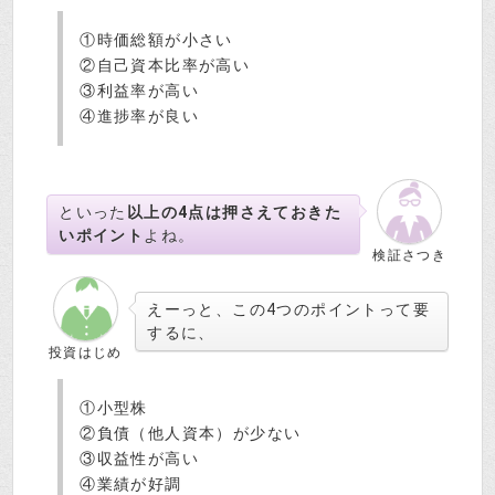
①時価総額が小さい
②自己資本比率が高い
③利益率が高い
④進捗率が良い
といった
以上の4点は押さえておきた
いポイント
よね。
検証さつき
えーっと、この4つのポイントって要
するに、
投資はじめ
①小型株
②負債（他人資本）が少ない
③収益性が高い
④業績が好調