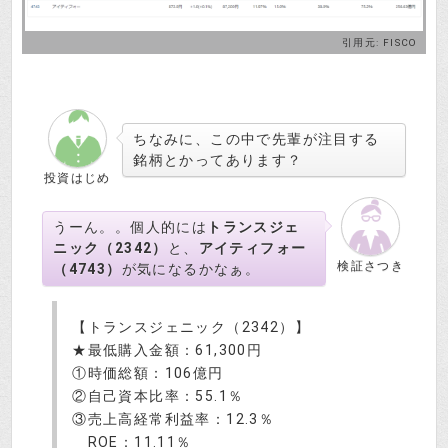
引用元:
FISCO
ちなみに、この中で先輩が注目する
銘柄とかってあります？
投資はじめ
うーん。。個人的には
トランスジェ
ニック（2342）
と、
アイティフォー
検証さつき
（4743）
が気になるかなぁ。
【トランスジェニック（2342）】
★最低購入金額：61,300円
①時価総額：106億円
②自己資本比率：55.1％
③売上高経常利益率：12.3％
ROE：11.11％