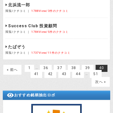
北浜流一郎
閲覧/クチコミ ｜
1788View/3件のクチコミ
Success Club 投資顧問
閲覧/クチコミ ｜
1784View/5件のクチコミ
たぱぞう
閲覧/クチコミ ｜
1737View/11件のクチコミ
…
1
36
37
38
39
40
« 前へ
…
41
42
43
44
51
次へ »
おすすめ銘柄抽出ロボ