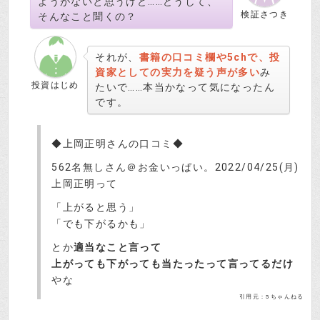
ようがないと思うけど……どうして、
検証さつき
そんなこと聞くの？
それが、
書籍の口コミ欄や5chで、投
資家としての実力を疑う声が多い
み
投資はじめ
たいで……本当かなって気になったん
です。
◆上岡正明さんの口コミ◆
562名無しさん＠お金いっぱい。2022/04/25(月)
上岡正明って
「上がると思う」
「でも下がるかも」
とか
適当なこと言って
上がっても下がっても当たったって言ってるだけ
やな
引用元：5ちゃんねる