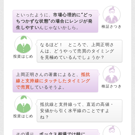
といったように、
市場心理的に“どっ
ちつかずな状態”の場合にレンジが発
検証さつき
生しやすい
んじゃないかしら。
なるほど！ ところで、上岡正明さ
んは、どうやって売買のタイミング
投資はじめ
を見極めているんでしょうか？
上岡正明さんの著書によると、
抵抗
線と支持線にタッチしたタイミング
検証さつき
で売買
しているそうよ。
抵抗線と支持線って、直近の高値・
安値から引く水平線のことですよ
投資はじめ
ね？
その通り。
ボックス相場では特に、