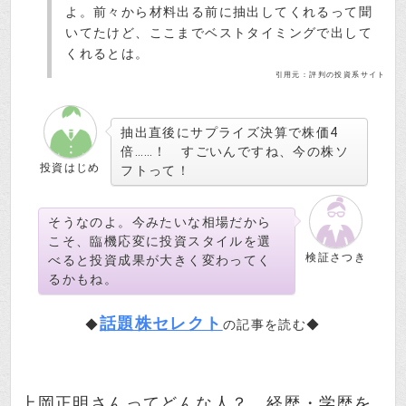
よ。前々から材料出る前に抽出してくれるって聞
いてたけど、ここまでベストタイミングで出して
くれるとは。
引用元：評判の投資系サイト
抽出直後にサプライズ決算で株価4
倍……！ すごいんですね、今の株ソ
投資はじめ
フトって！
そうなのよ。今みたいな相場だから
こそ、臨機応変に投資スタイルを選
検証さつき
べると投資成果が大きく変わってく
るかもね。
話題株セレクト
◆
の記事を読む◆
上岡正明さんってどんな人？ 経歴・学歴を