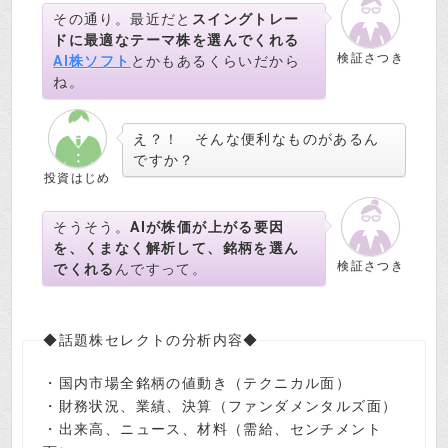
その通り。最近だと
スイングトレー
ドに最適なテーマ株を選んでくれる
検証さつき
AI株ソフト
とかもあるくらいだから
ね。
え？！ そんな便利なものがあるん
ですか？
投資はじめ
そうそう。
AIが株価が上がる要因
を、くまなく解析して、銘柄を選ん
検証さつき
でくれる
んですって。
◆話題株セレクトの分析内容◆
・国内市場全銘柄の値動き（テクニカル面）
・財務状況、業績、決算（ファンダメンタルズ面）
・出来高、ニュース、材料（需給、センチメント