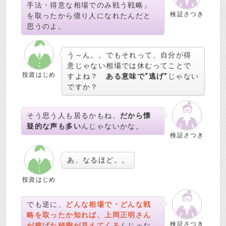
手法・得意な相場でのみ戦う戦略」
検証さつき
を取ったから億り人になれたんだと
思うのよ。
う～ん。。でもそれって、自分が得
意じゃない相場では休むってことで
投資はじめ
すよね？
ある意味で“逃げ”
じゃない
ですか？
そう思う人も居るかもね、
だから懐
疑的な声も多い
んじゃないかな。
検証さつき
あ、なるほど。。
投資はじめ
でも逆に、
どんな相場で・どんな戦
略を取ったか知れば、上岡正明さん
検証さつき
が稼げた秘密が見えてくる
んじゃな