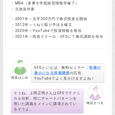
・MBA（多摩大学院経営情報学修了）
・元放送作家
・2001年～元手200万円で株式投資を開始
・2012年～うねり取り手法を確立
・2020年～YouTubeで投資情報を発信
・2021年～投資スクール：GFSにて株式講師を担当
GFSといえば、無料セミナー：
投資の
達人になる投資講座
の広告、
投資はじめ
YouTubeでよく見かけますよね！
そうね。上岡正明さんはGFSでテクニ
カル分析、特にチャートパターンを
検証さつき
用いた講義をメインに講壇されてい
るそうよ。