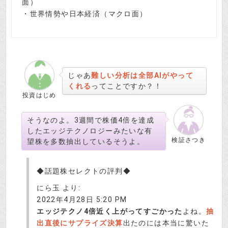
面）
・世界情勢や日本経済（マクロ面）
じゃあ
難しい分析は全部AIがやって
くれる
ってことですか？！
投資はじめ
そうなのよ。3週間で株価4倍を達成
したエッジテクノロジーみたいな有
検証さつき
望株を多数抽出しているそうよ。
◆話題株セレクトの評判◆
にら玉 より:
2022年4月28日 5:20 PM
エッジテクノ4倍近く上がってすごかった
よね。
抽
出直後にサプライズ決算
出たのには本当に驚いた