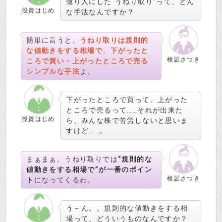
億り人にした“うねり取り”って、どん
投資はじめ
な手法なんですか？
簡単に言うと、
うねり取りは規則的
な値動きをする相場で、下がったと
検証さつき
ころで買い・上がったところで売る
シンプルな手法
よ。
下がったところで買って、上がった
ところで売るって……それが出来た
投資はじめ
ら、みんな株で苦労しないと思いま
すけど……。
まぁまぁ。うねり取りでは
“規則的な
値動きをする相場で”が一番のポイン
検証さつき
ト
になってくるわ。
う～ん。。規則的な値動きをする相
場って、どういうものなんですか？