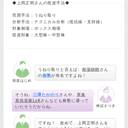
◆上岡正明さんの投資手法◆
売買手法：うねり取り
分析手法：テクニカル分析（抵抗線・支持線）
対象相場：ボックス相場
投資対象：大型株～中型株
うねり取りと言えば、
相場師朗
さん
の
株塾
が有名ですよね！
投資はじめ
そうね。
三澤たかのり
さんや、
草食
系投資家LoK
さんなども株塾に通って
検証さつき
いたそうだからね。
ですね！ 改めて、上岡正明さんを