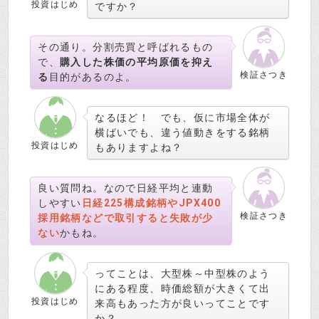
投資はじめ
ですか？
その通り。分割売買と呼ばれるもの
で、
購入した株価の平均原価を抑え
検証さつき
る
目的があるのよ。
なるほど！ でも、仮に市場全体が
横ばいでも、違う値動きをする銘柄
投資はじめ
もありますよね？
良い質問ね。なので日経平均と連動
しやすい
日経225構成銘柄やJPX400
検証さつき
採用銘柄などで取引すると失敗が少
ない
かもね。
ってことは、大型株～中型株のよう
にある程度、時価総額が大きくて出
投資はじめ
来高もあった方が良いってことです
か？