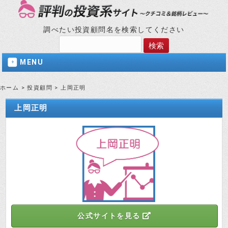
調べたい投資顧問名を検索してください
MENU
ホーム
>
投資顧問
>
上岡正明
上岡正明
公式サイトを見る