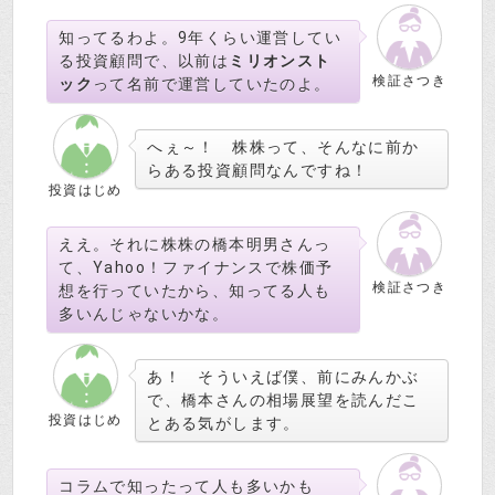
知ってるわよ。9年くらい運営してい
る投資顧問で、以前は
ミリオンスト
検証さつき
ック
って名前で運営していたのよ。
へぇ～！ 株株って、そんなに前か
らある投資顧問なんですね！
投資はじめ
ええ。それに株株の橋本明男さんっ
て、Yahoo！ファイナンスで株価予
検証さつき
想を行っていたから、知ってる人も
多いんじゃないかな。
あ！ そういえば僕、前にみんかぶ
で、橋本さんの相場展望を読んだこ
投資はじめ
とある気がします。
コラムで知ったって人も多いかも