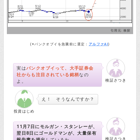
引用元:
株探
(※バンクオブイを急騰前に選定：
アルファAI
)
実は
バンクオブイって、大手証券会
社からも注目されている銘柄
なの
検証さつき
よ。
え！ そうなんですか？
投資はじめ
11月7日にモルガン・スタンレーが、
翌日8日にゴールドマンが、大量保有
検証さつき
報告書を提出
しているわ。