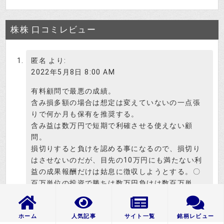
株株 口コミレビュー
匿名
より:
2022年5月8日 8:00 AM
有料顧問で最悪の成績。
含み損多額の場合は想定は変えていないの一点張
りで何か月も保有を推奨する。
含み益は数万円で短期で利確させる使えない顧
問。
損切りすると負けを認める事になるので、損切り
はさせないのだが、目先の10万円にも満たない利
益の成果報酬だけは姑息に徴収しようとする。〇
百万単位の投資で勝ちは数万円負けは数百万単
位。会員のストレスと損失、時間の無駄は半端な
い。
ホーム
人気記事
サイト一覧
銘柄レビュー
毎日無料銘柄を掲載しているが、月に20銘柄以上