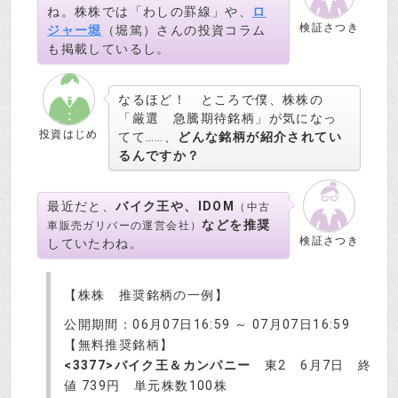
ね。株株では「わしの罫線」や、
ロ
検証さつき
ジャー堀
（堀篤）さんの投資コラム
も掲載しているし。
なるほど！ ところで僕、株株の
「厳選 急騰期待銘柄」が気になっ
投資はじめ
てて……、
どんな銘柄が紹介されてい
るんですか？
最近だと、
バイク王や、IDOM
（中古
などを推奨
車販売ガリバーの運営会社）
検証さつき
していたわね。
【株株 推奨銘柄の一例】
公開期間：06月07日16:59 ～ 07月07日16:59
【無料推奨銘柄】
<3377>バイク王＆カンパニー
東2 6月7日 終
値 739円 単元株数100株