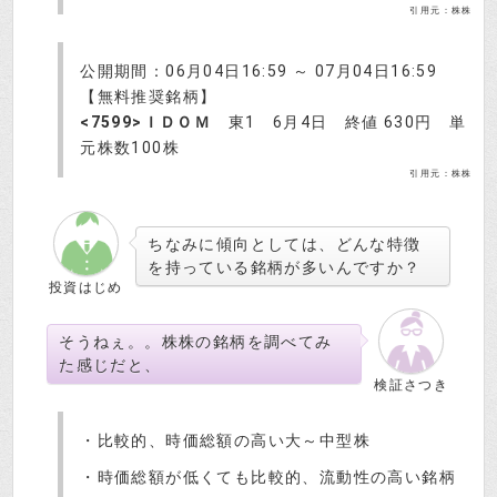
引用元：株株
公開期間：06月04日16:59 ～ 07月04日16:59
【無料推奨銘柄】
<7599>ＩＤＯＭ
東1 6月4日 終値 630円 単
元株数100株
引用元：株株
ちなみに傾向としては、どんな特徴
を持っている銘柄が多いんですか？
投資はじめ
そうねぇ。。株株の銘柄を調べてみ
た感じだと、
検証さつき
・比較的、時価総額の高い大～中型株
・時価総額が低くても比較的、流動性の高い銘柄