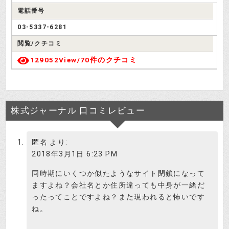
電話番号
プリペイド式携帯、大活躍ね。で、
どうだった？
03-5337-6281
検証さつき
閲覧/クチコミ
129052View/
70件のクチコミ
無料情報じゃ儲けるのは難しいの
で、８０万円位の情報買わないかと
投資はじめ
言われました(笑）
株式ジャーナル 口コミレビュー
金商登録無しなのに大胆ね～。これ
で違法サイト確定ね。
検証さつき
匿名
より:
2018年3月1日 6:23 PM
無料情報じゃ儲からない会社なの
に、８０万円の情報なんて売れるん
同時期にいくつか似たようなサイト閉鎖になって
投資はじめ
でしょうか？
ますよね？会社名とか住所違っても中身が一緒だ
ったってことですよね？また現われると怖いです
そういうのを怪しいと感じない人を
ね。
ターゲットにしてるんでしょうね。
検証さつき