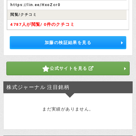
https://lin.ee/HxoZcr0
閲覧/クチコミ
4787人が閲覧/
0件のクチコミ
オフィスビルの中に入ってるホテル
って感じじゃないわね。
検証さつき
加藤の検証結果を見る
ここの901号室で金商登録するのはむ
りでしょうね。
公式サイトを見る
投資はじめ
詐欺サイトなのは確定だけど、面白
株式ジャーナル 注目銘柄
いから会員登録しなさい。
検証さつき
株式ジャーナルの推奨銘柄
まだ実績がありません。
株式ジャーナルは詐欺サイトなの
で、銘柄レビューは必要ないです