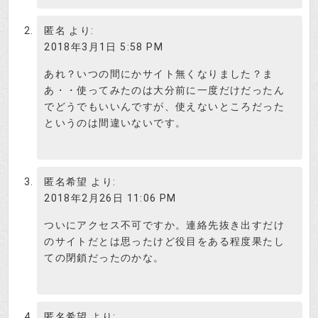
普通なら警戒するから
匿名
より:
なるほど、ニッチなビジネスです
2018年3月1日 5:58 PM
ね。
投資はじめ
あれ？いつの間にかサイト無くなりました？ま
あ・・使ってみたのは大分前に一度だけだったん
詐欺がメジャーなビジネスじゃ困る
でどうでもいいんですが、使えないところだった
でしょ！
というのは間違いないです。
検証さつき
株式ジャーナルのクチコミ
匿名希望
より:
2018年2月26日 11:06 PM
株式ジャーナルについてのクチコミ
が入って来ました。
ついにアクセス不可ですか。連絡先抜き出すだけ
投資はじめ
のサイトだとは思ったけど役目をある程度果たし
ての閉鎖だったのかな。
本人確認のために電話番号を登録しても営業電話
を掛けてきたりしないだろうと思って、無料会員
登録の時携帯電話の番号を入力してしまいまし
た。直ぐに営業の電話がかかってきたのですが、
匿名希望
より: