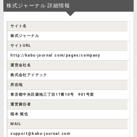
投資はじめ
か？
株式ジャーナル 詳細情報
どうせ出鱈目に決まってるけど、面
白そうだから無料銘柄の提供を受け
サイト名
検証さつき
たらレビューしましょう。
株式ジャーナル
サイトURL
わかりました。会員登録してみま
す。
http://kabu-journal.com/pages/company
投資はじめ
運営会社名
株式会社アイテック
結果は
銘柄レビューのページ
で。
所在地
検証さつき
東京都中央区築地三丁目17番10号 901号室
株式ジャーナルの評判
運営責任者
稲本 慎也
先輩、株式ジャーナルに無料会員登
録したら、さっそく電話がかかって
MAIL
投資はじめ
来ました！
support@kabu-journal.com