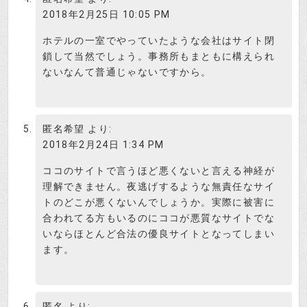
仕事中で出られませんでした。それからも仕事中
2018年2月25日 10:05 PM
に何度もかけてくるので着信拒否にしました。安
ホテルの一室でやっていたような会社はサイト閉
易に電話番号教えちゃだめですね。
鎖して当然でしょう。事務所もまともに構えられ
ないなんて普通じゃないですから。
匿名希望さん、ありがとうございま
す。
検証さつき
匿名希望
より:
2018年2月24日 1:34 PM
ココのサイトで言うほど悪くないと言える神経が
理解できません。夜逃げするような無責任なサイ
トのどこが悪くないんでしょうか。実際に被害に
合われてる方もいるのにココが悪質なサイトでな
いならほとんど合法の優良サイトとなってしまい
ます。
匿名
より: