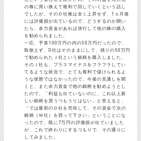
の株に買い換えて複利で回していくという話し
でしたが、そのＤ社株は全く上昇せず、1ヵ月後
には評価損が出ているので、どうするのか聞い
たら、余力資金があれば併行して他の株の購入
を勧められました。
一応、予算100万円の内の50万円だったので、
取敢えず、D社はそのままにして、残りの50万円
で勧められたＪ社という銘柄を購入しました。
そのＪ社も、プラスマイナスをフラフラしてい
てるような状況で、とても複利で儲けられるよ
うな状態ではなかったので、今後の見通しを聞
くと、また余力資金で他の銘柄を勧めようとし
たので、「利益も出ていないのに、これ以上新
しい銘柄を買うつもうりはない」と答えると、
「では最初のＤ社を売却して、その資金で次の
銘柄（Ｍ社）を買って下さい」ということにな
ったので、既に7万円の評価損が出ていました
が、これで終わりにするつもりで、その通りに
してみました。