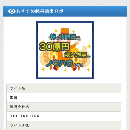
金商登録番号がないだけで、詐欺と
おすすめ銘柄抽出ロボ
決めつけてはいけないわ。無料で投
検証さつき
資情報を配信しているだけなら、投
資顧問業として金商登録は不要なの
よ。
でも、株式ジャーナルの運営会社
『株式会社アイテック』の所在地で
投資はじめ
すが、築地で最安値のビジネスホテ
ル・バンと同じなんです。
サイト名
加藤
運営会社名
THE TRILLION
サイトURL