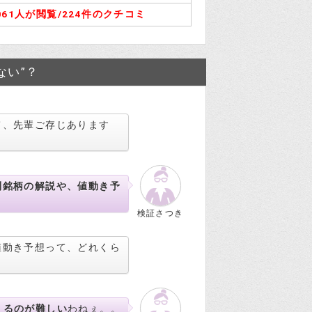
061人が閲覧/
224件のクチコミ
ない”？
て、先輩ご存じあります
別銘柄の解説や、値動き予
。
検証さつき
値動き予想って、どれくら
えるのが難しい
わねぇ。。