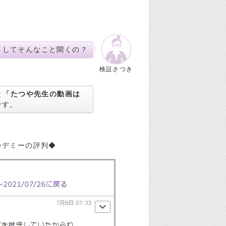
うしてそんなこと聞くの？
検証さつき
と
「たつや先生の動画は
です。
カデミーの評判◆