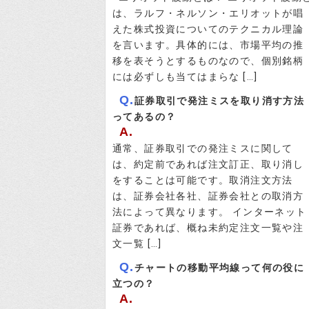
は、ラルフ・ネルソン・エリオットが唱
えた株式投資についてのテクニカル理論
を言います。具体的には、市場平均の推
移を表そうとするものなので、個別銘柄
には必ずしも当てはまらな […]
Q.
証券取引で発注ミスを取り消す方法
ってあるの？
A.
通常、証券取引での発注ミスに関して
は、約定前であれば注文訂正、取り消し
をすることは可能です。取消注文方法
は、証券会社各社、証券会社との取消方
法によって異なります。 インターネット
証券であれば、概ね未約定注文一覧や注
文一覧 […]
Q.
チャートの移動平均線って何の役に
立つの？
A.