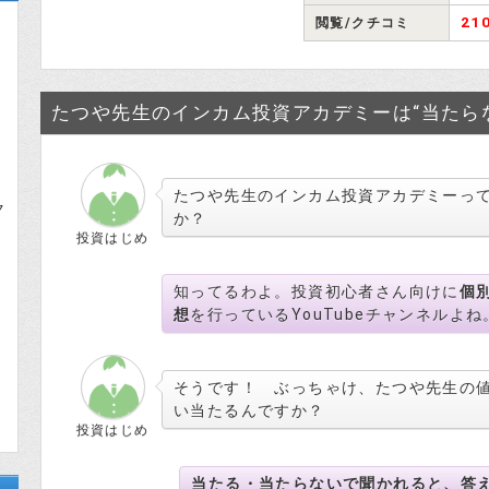
21
閲覧/クチコミ
たつや先生のインカム投資アカデミーは“当たら
たつや先生のインカム投資アカデミーっ
ク
か？
投資はじめ
知ってるわよ。投資初心者さん向けに
個
想
を行っているYouTubeチャンネルよね
そうです！ ぶっちゃけ、たつや先生の
い当たるんですか？
投資はじめ
当たる・当たらないで聞かれると、答