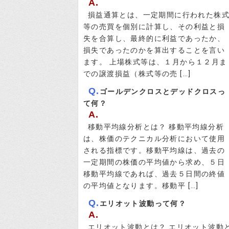
A.
損益通算とは、一定期間に行われた株
等の売買を個別に計算し、その利益と損
失を合算し、最終的に利益であったか、
損失であったのかを算出することを言い
ます。 上場株式等は、１月から１２月ま
での譲渡損益（株式等の売 […]
Q.
ゴールデンクロスとデッドクロスっ
て何？
A.
移動平均線分析とは？ 移動平均線分析
は、株価のテクニカル分析において使用
される指標です。移動平均線は、過去の
一定期間の株価の平均値から求め、５日
移動平均線であれば、過去５日間の終値
の平均値となります。移動平 […]
Q.
エリオット波動って何？
A.
エリオット波動とは？ エリオット波動