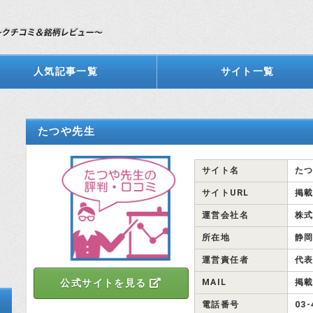
人気記事一覧
サイト一覧
たつや先生
サイト名
た
サイトURL
掲
運営会社名
株
所在地
静岡
運営責任者
代
MAIL
掲
公式サイトを見る
電話番号
03-