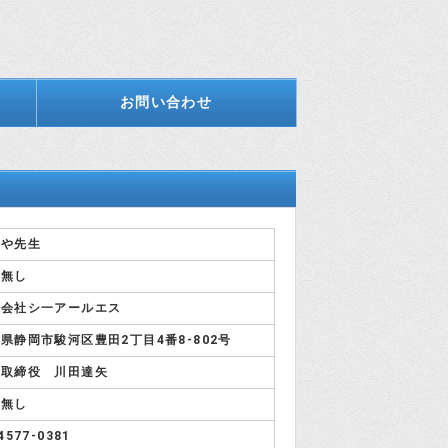
お問い合わせ
つや先生
載無し
式会社シ一アールエス
県静岡市駿河区豊田2丁目4番8-802号
表取締役 川田達矢
載無し
4577-0381