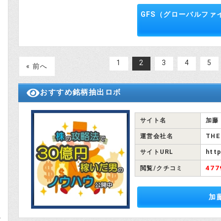
式
GFS（グローバルフ
1
2
3
4
5
« 前へ
おすすめ銘柄抽出ロボ
サイト名
加藤
運営会社名
THE
サイトURL
http
47
閲覧/クチコミ
加
と