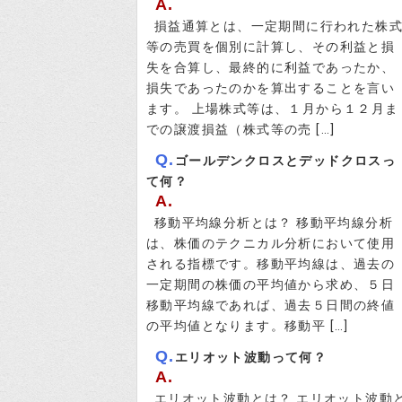
A.
損益通算とは、一定期間に行われた株
等の売買を個別に計算し、その利益と損
失を合算し、最終的に利益であったか、
損失であったのかを算出することを言い
ます。 上場株式等は、１月から１２月ま
での譲渡損益（株式等の売 […]
Q.
ゴールデンクロスとデッドクロスっ
て何？
A.
移動平均線分析とは？ 移動平均線分析
は、株価のテクニカル分析において使用
される指標です。移動平均線は、過去の
一定期間の株価の平均値から求め、５日
移動平均線であれば、過去５日間の終値
の平均値となります。移動平 […]
Q.
エリオット波動って何？
A.
エリオット波動とは？ エリオット波動