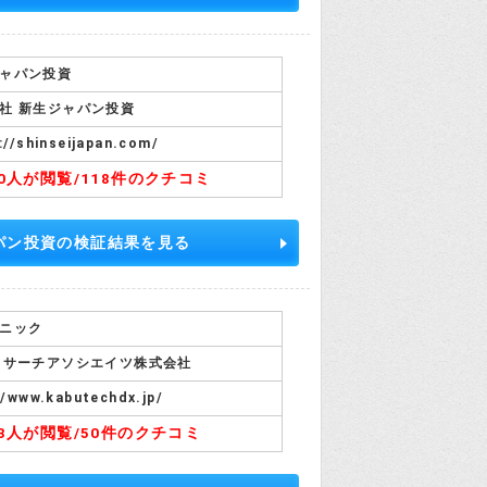
ャパン投資
社 新生ジャパン投資
://shinseijapan.com/
40人が閲覧/
118件のクチコミ
パン投資の検証結果を見る
ニック
リサーチアソシエイツ株式会社
//www.kabutechdx.jp/
03人が閲覧/
50件のクチコミ