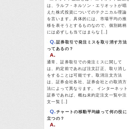
は、ラルフ・ネルソン・エリオットが唱
えた株式投資についてのテクニカル理論
を言います。具体的には、市場平均の推
移を表そうとするものなので、個別銘柄
には必ずしも当てはまらな […]
Q.
証券取引で発注ミスを取り消す方法
ってあるの？
A.
通常、証券取引での発注ミスに関して
は、約定前であれば注文訂正、取り消し
をすることは可能です。取消注文方法
は、証券会社各社、証券会社との取消方
法によって異なります。 インターネット
証券であれば、概ね未約定注文一覧や注
文一覧 […]
Q.
チャートの移動平均線って何の役に
立つの？
A.