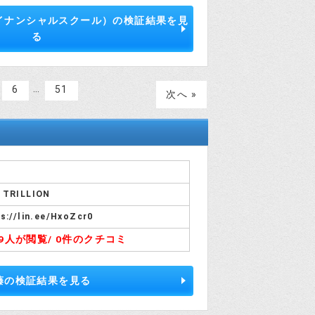
ァイナンシャルスクール）の検証結果を見
る
…
6
51
次へ »
 TRILLION
s://lin.ee/HxoZcr0
79人が閲覧/
0件のクチコミ
藤の検証結果を見る