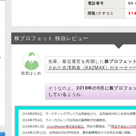
電話番号
03-
31
閲覧/クチコミ
株プロフェット 独自レビュー
ク
先輩、最近運営を再開した
株プロフェッ
された吉澤和真（KAZMAX）がオーナー
投資はじめ
そうなのよ。
2018年の9月に株プロフ
している
ようね。