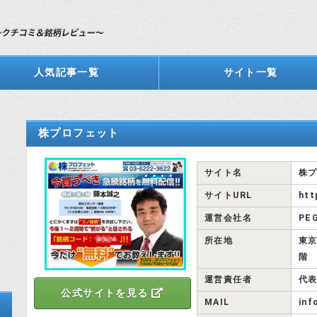
人気記事一覧
サイト一覧
株プロフェット
サイト名
株
サイトURL
htt
運営会社名
PE
所在地
東京
階
運営責任者
代表
公式サイトを見る
MAIL
inf