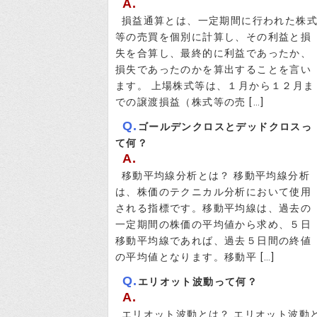
A.
損益通算とは、一定期間に行われた株
等の売買を個別に計算し、その利益と損
失を合算し、最終的に利益であったか、
損失であったのかを算出することを言い
ます。 上場株式等は、１月から１２月ま
での譲渡損益（株式等の売 […]
Q.
ゴールデンクロスとデッドクロスっ
て何？
A.
移動平均線分析とは？ 移動平均線分析
は、株価のテクニカル分析において使用
される指標です。移動平均線は、過去の
一定期間の株価の平均値から求め、５日
移動平均線であれば、過去５日間の終値
の平均値となります。移動平 […]
Q.
エリオット波動って何？
A.
エリオット波動とは？ エリオット波動