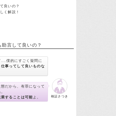
て良いの？
しく解説！
も助言して良いの？
……僕的にすごく疑問に
も仕事ってして良いものな
状態だから、有罪になって
ね。
検証さつき
就業することは可能
よ。