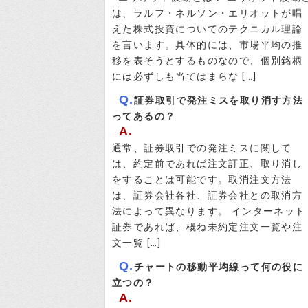
は、ラルフ・ネルソン・エリオットが唱
えた株式投資についてのテクニカル理論
を言います。具体的には、市場平均の推
移を表そうとするものなので、個別銘柄
には必ずしも当てはまらな […]
Q.
証券取引で発注ミスを取り消す方法
ってあるの？
A.
通常、証券取引での発注ミスに関して
は、約定前であれば注文訂正、取り消し
をすることは可能です。取消注文方法
は、証券会社各社、証券会社との取消方
法によって異なります。 インターネット
証券であれば、概ね未約定注文一覧や注
文一覧 […]
Q.
チャートの移動平均線って何の役に
立つの？
A.