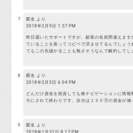
成功例ばかりだと嘘っぽいから失敗例も
れだけじゃ素人だって騙せないわ。
匿名
より:
2018年2月9日 1:37 PM
まあ、本当にファンド筋の情報が入るよ
昨日届いたサポートですが、顧客の名前間違えます
ゃんととって、正々堂々投資助言業をや
ていることを装ってコピペで済ませてるんでしょう
投資はじめ
てもこの先儲かることも無さそうなんで解約してし
匿名
より:
2018年2月5日 6:04 PM
株NAVIGATION の 評判
どんだけ資金を投資しても株ナビゲーションに情報
モにされて終わりです。自分は１５０万の資金が減
運営会社の「合同会社ＲＩＳＥＣＯＭＰ
豊島区東池袋１丁目１７番１１号」を調
投資はじめ
スでした。電話番号が無い訳ですよね。国
ら、ちゃんと登記はされていました。
匿名
より:
2018年1月31日 8:17 PM