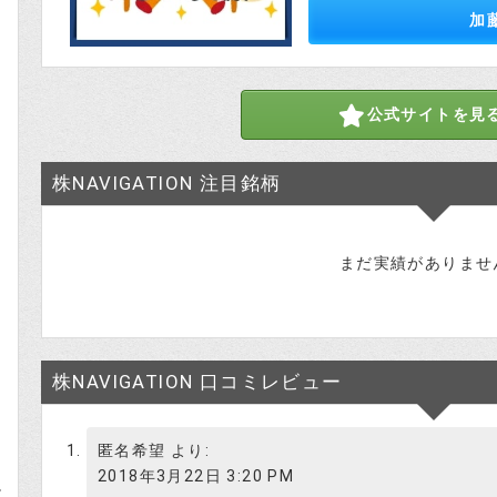
加
式
株NAVIGATIONは情報源が自慢みたいで
投資はじめ
公式サイトを見
個人投資家レベルでは絶対に手にすることが出来
年構築してきたネットワークを駆使して極秘入手!
株NAVIGATION 注目銘柄
まだ実績がありませ
ふーん、どうせ嘘だとは思うけど、どん
しら？
最近では【3697】SHIFTが実績に上が
株NAVIGATION 口コミレビュー
投資はじめ
匿名希望
より:
【3697】SHIFT
2018年3月22日 3:20 PM
と
配信日 始値：2017年9月19日 1,485円