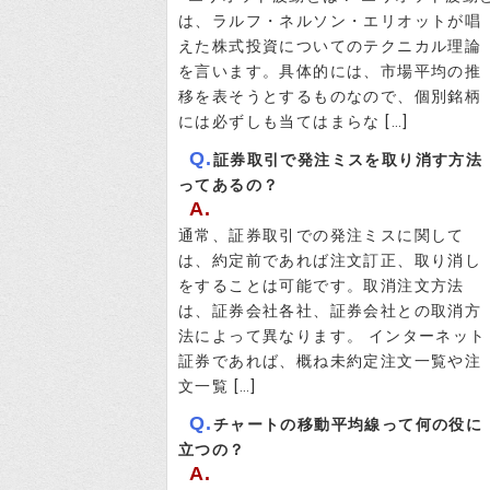
は、ラルフ・ネルソン・エリオットが唱
えた株式投資についてのテクニカル理論
を言います。具体的には、市場平均の推
移を表そうとするものなので、個別銘柄
には必ずしも当てはまらな […]
Q.
証券取引で発注ミスを取り消す方法
ってあるの？
A.
通常、証券取引での発注ミスに関して
は、約定前であれば注文訂正、取り消し
をすることは可能です。取消注文方法
は、証券会社各社、証券会社との取消方
法によって異なります。 インターネット
証券であれば、概ね未約定注文一覧や注
文一覧 […]
Q.
チャートの移動平均線って何の役に
立つの？
A.