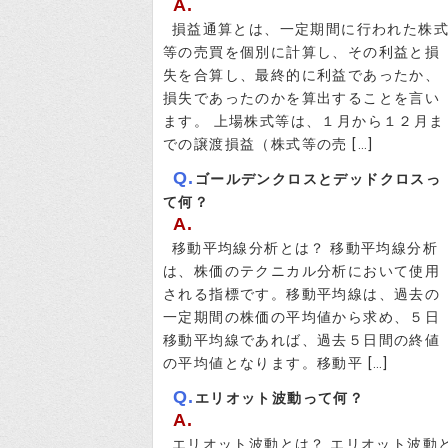
A.
損益通算とは、一定期間に行われた株
等の売買を個別に計算し、その利益と損
失を合算し、最終的に利益であったか、
損失であったのかを算出することを言い
ます。 上場株式等は、１月から１２月ま
での譲渡損益（株式等の売 […]
Q.
ゴールデンクロスとデッドクロスっ
て何？
A.
移動平均線分析とは？ 移動平均線分析
は、株価のテクニカル分析において使用
される指標です。移動平均線は、過去の
一定期間の株価の平均値から求め、５日
移動平均線であれば、過去５日間の終値
の平均値となります。移動平 […]
Q.
エリオット波動って何？
A.
エリオット波動とは？ エリオット波動