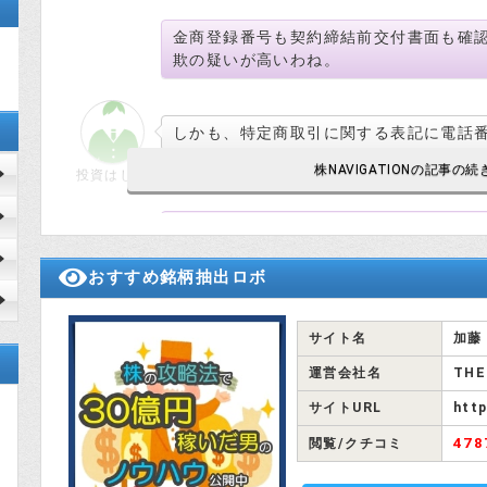
金商登録番号も契約締結前交付書面も確
欺の疑いが高いわね。
しかも、特定商取引に関する表記に電話
投資はじめ
電話番号は特商法で記載しなくちゃいけ
だわ。
おすすめ銘柄抽出ロボ
サイト名
加藤
お金を払った後、絶対に連絡がつかなく
運営会社名
THE
投資はじめ
サイトURL
http
47
閲覧/クチコミ
株NAVIGATION の推奨 銘柄