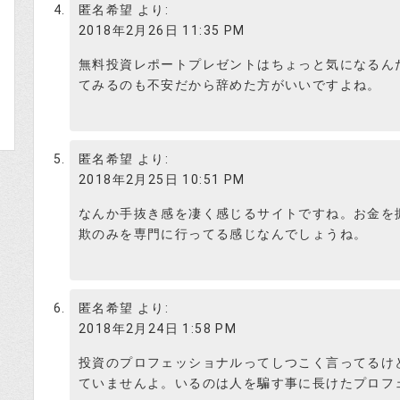
匿名希望
より:
2018年2月26日 11:35 PM
投資はじめ
無料投資レポートプレゼントはちょっと気になるん
【7552】ハピネット
てみるのも不安だから辞めた方がいいですよね。
配信日 始値：2017年8月14日 1,902円
利確日 高値：2017年9月13日 1,662円
利益率：-13%
匿名希望
より:
2018年2月25日 10:51 PM
なんか手抜き感を凄く感じるサイトですね。お金を
普通の材料株で、ファンド筋も仕手筋も関
欺のみを専門に行ってる感じなんでしょうね。
１４は完全に高値掴みだし、9/13は株
ら、１カ月我慢したなら売るのは最悪の
なら８月中でしょう。
匿名希望
より:
これも実績をでっちあげるのに、直近で
2018年2月24日 1:58 PM
んでしょうね。あんまり大負けすると印
投資はじめ
た銘柄を抜き出しただけだから、推奨理
投資のプロフェッショナルってしつこく言ってるけ
いな感じでしょうか。
ていませんよ。いるのは人を騙す事に長けたプロフ