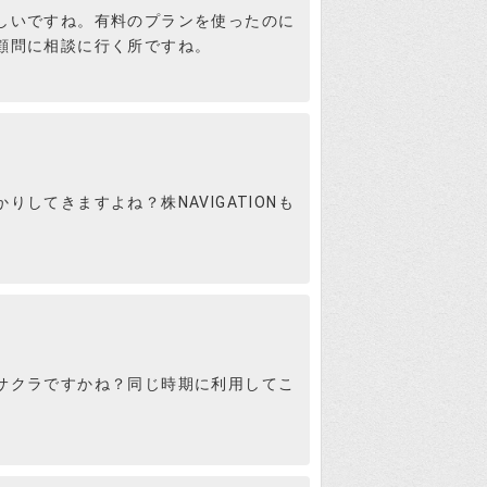
しいですね。有料のプランを使ったのに
顧問に相談に行く所ですね。
件だけど、それってウルフ
でもなんでもない銘柄だっ
検証さつき
なったような情報を個人投
してきますよね？株NAVIGATIONも
ない情報とは言わないでし
銘柄の名前出してるだけっ
サクラですかね？同じ時期に利用してこ
してるけど、こっちの方が
検証さつき
んですね。