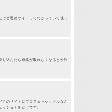
だけど悪徳サイトってわかっていて使っ
振り込んだら連絡が取れなくなるとか詐
係ない銘柄だけど、８/
価が上昇に転じる直前だか
検証さつき
タイミングね、損切りする
下げた銘柄を適当に選んだ
象が悪いんで、程良く下げ
由が説明不能になったみた
どこのサイトにプロフェッショナルなん
ェッショナルだけです。