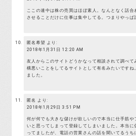
詐欺の温床になるから、バーチャルオフ
ここの連中は株の売買はほぼ素人。なんとなく話合
て欲しいわね。
させることだけに仕事は集中してる。つまりやっぱ
笑っちゃうのが、特商法表記にこんな事
匿名希望
より:
投資はじめ
2018年1月31日 12:20 AM
『相互の現地に対する証拠を保全する為、お問い合わ
友人からこのサイトどうかなって相談されて調べて
構悪いことをしてるサイトとして有名みたいですね
なにこれ、「現地に対する証拠」って所
ました。
しら？バーチャルオフィスのくせに生意
匿名
より:
2018年1月29日 3:51 PM
メールじゃ現地に対する証拠にならない
の方が確実だと思いますが電話は無いと
何が何でも大きな儲けが欲しいので本当に仕手筋や
投資はじめ
いと思ってしまって登録してしまいました。本当に
ってましたが、電話の営業さんの話を聞いてるうち
詐欺師が色々工夫してるみたい