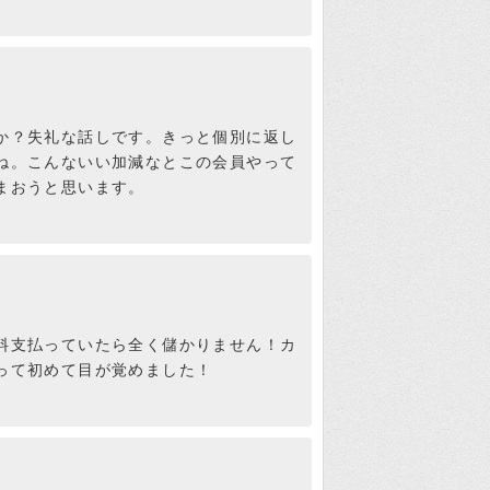
書いたんでしょうけど、そ
検証さつき
うなら、金商登録番号をち
か？失礼な話しです。きっと個別に返し
ってるはずですよね。
ね。こんないい加減なとこの会員やって
まおうと思います。
所詮は詐欺師ってことね。
検証さつき
料支払っていたら全く儲かりません！カ
って初めて目が覚めました！
ＡＮＹ」の所在地「東京都
べたら、バーチャルオフィ
税庁のHPでしらべた