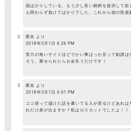
損ばかりしている、もう少し良い銘柄を提供して欲
利確日 高値：2017年11月16日 2,510円
も関わらず負けてばかりでした。これから他の投資
利益率：69%
匿名
より:
確かにSHIFTは投資ファンドが動いた案
2018年3月1日 6:26 PM
村田がツイッターでつぶやいた位、秘密
たんだけど。Yahoo!掲示板でウワサに
実力の無いサイトほどでかい事ばっか言って勧誘ばかり
資家レベルでは絶対に手にする事が出来
そう。乗せられたらお金失うだけです！
ょ。
ですよね～。適当に最近値動きが有った
ぽいですね。
匿名
より:
投資はじめ
2018年3月1日 6:01 PM
ココ使って儲けた話を書いてる人が居るけどあれは
下落した例で【7552】ハピネットを出
れだけ差が出ますか？私はロスカットでしたよ！！
意味不明だわ。
信憑性を上げるために失敗例も書いてる