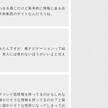
ィスでの法人登記は禁止し
わせる感じだけど基本的に情報に金を出
詐欺集団のサイトなんだろうね。
検証さつき
が書いて有るんです。
せはメールにてお願い致します』
みたんですが、株ナビゲーションって結
。友人には使わないほうがいいよと伝え
在を明らかにしろって事か
気ね。
検証さつき
ですよね。むしろ固定電話
言う。
ファンド筋情報を持ってるのかもしれな
儲かりそうな情報を持ってるのか？と疑
に儲かりそうな気持になってしまってお
だけど、所詮詐欺師よね。