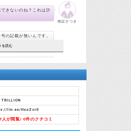
認できないのね？これは詐
検証さつき
番号の記載が無いんです。
ない事になってるのに違法
検証さつき
なりますよね。
 TRILLION
s://lin.ee/HxoZcr0
87人が閲覧/
0件のクチコミ