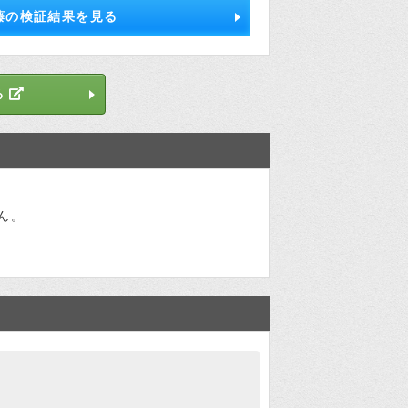
藤の検証結果を見る
す。
る
ない仕手筋、ファンド筋情報を、弊社が長
。
ん。
な銘柄を推奨しているのか
検証さつき
ってますね。