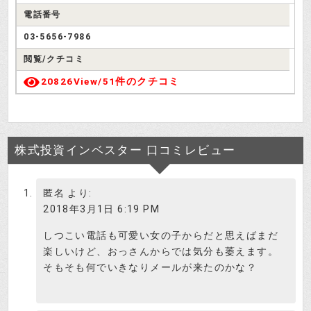
先輩、株式投資インベスターズに無
電話番号
料会員登録したら、さっそく電話が
投資はじめ
かかって来ました！
03-5656-7986
閲覧/クチコミ
仕事が早いわね～。で、どうだっ
20826View/
51件のクチコミ
た？
検証さつき
「藤原ゆりか」さんという、女の子
株式投資インベスター 口コミレビュー
から電話がかかって来ました。無料
投資はじめ
の銘柄相談を受けるには、サポート
料金を支払う必要があるそうです
匿名
より:
(笑）
2018年3月1日 6:19 PM
そういうのは無料とは言わないわね
しつこい電話も可愛い女の子からだと思えばまだ
(笑）でも、これで有料サービスを提
楽しいけど、おっさんからでは気分も萎えます。
検証さつき
供している確認ができたから、違法
そもそも何でいきなりメールが来たのかな？
サイトと考えて間違いないわね