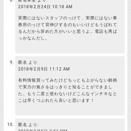
匿名希望
より:
検証さつき
2018年2月24日 10:18 AM
実際にはないスタッフのっけて、実際にはない事
そういうのＯＫな契約だと思いま
務所のっけて背伸びするのもいいけどもうばれて
す。
投資はじめ
るんだから辞めた方がいいと思うよ。電話も男ば
っかなんだし。
株式投資インベスターのクチコミ
早速、株式投資インベスターのクチ
匿名
より:
コミも入ってます。
2018年2月9日 11:12 AM
投資はじめ
有料情報買ってみたけどちっとも上がらない銘柄
今はやってないみたいだけど、このサイトが出来
で実力の無さをはっきりと知ることができまし
たばかりの頃は無料会員登録すると無料銘柄情報
た。もう二度と使わないけどこんなインチキなと
がもらえたので登録した。結果?もちろん全然だめ
こは早くつぶれたら良いと思います！
だったのに、その後も売り込みの電話がしつこか
った。
匿名
より: