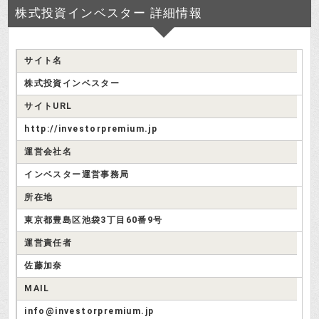
株式投資インベスター 詳細情報
サイト名
株式投資インベスター
どう見ても違う建物ね。
サイトURL
http://investorpremium.jp
検証さつき
運営会社名
向かって左側のアパートなんですけ
インベスター運営事務局
ど、間取りは１Kだそうです。
投資はじめ
所在地
東京都豊島区池袋3丁目60番9号
１００％詐欺ね。でも、面白そうだ
運営責任者
から会員登録しなさい！
検証さつき
佐藤加奈
株式投資インベスターの推奨銘柄
MAIL
info@investorpremium.jp