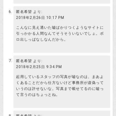
さんだとバレてネットで炎上したか
投資はじめ
らだと思います(笑）
匿名希望
より:
2018年2月26日 10:17 PM
こんなに見え透いた嘘ばかりつくようなサイトに
引っかかる人間なんてそうそういないでしょ。ボ
ロ出しっぱなしなんだから。
匿名希望
より:
詐欺サイトにつかわれたらこの娘も
2018年2月25日 9:34 PM
良い迷惑よね。
検証さつき
起用しているスタッフの写真が嘘なのは、まあよ
くあることだから仕方ないけど事務所が虚偽って
クレームがついたんでしょうね。
いうのは許せないな。写真まで載せてるのに嘘っ
て言うのはちょっとね。
投資はじめ
藤原ちゃんは良く大丈夫ね。