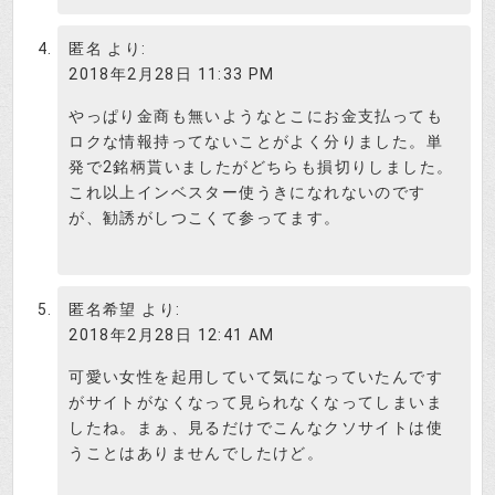
は最初、川上まなみちゃんという女
投資はじめ
の子だったんですけど、すぐやめち
匿名
より:
ゃったみたいです。
2018年2月28日 11:33 PM
やっぱり金商も無いようなとこにお金支払っても
ロクな情報持ってないことがよく分りました。単
発で2銘柄貰いましたがどちらも損切りしました。
これ以上インベスター使うきになれないのです
が、勧誘がしつこくて参ってます。
匿名希望
より:
2018年2月28日 12:41 AM
あら～、そんなに早く辞めちゃうん
可愛い女性を起用していて気になっていたんです
なんて結構ブラック企業なんじゃな
がサイトがなくなって見られなくなってしまいま
検証さつき
いの？
したね。まぁ、見るだけでこんなクソサイトは使
うことはありませんでしたけど。
いや、画像素材販売サイトのモデル