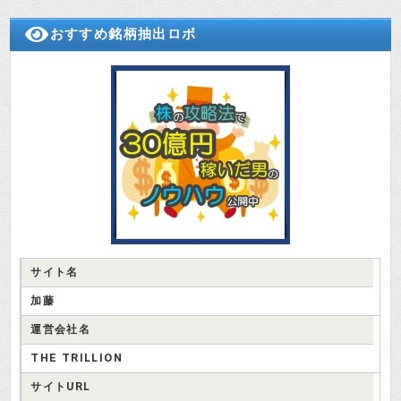
決めつけてはいけないわ。無料で投
検証さつき
資情報を配信しているだけなら、投
おすすめ銘柄抽出ロボ
資顧問業として金商登録は不要なの
よ。
でも、株式投資インベスターズのサ
イトにあった社内の画像がこれなん
投資はじめ
ですけど…
サイト名
加藤
運営会社名
THE TRILLION
サイトURL