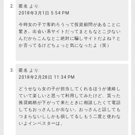
あと、藤原さん、声が可愛かったで
匿名
より:
す。
2018年3月1日 5:54 PM
投資はじめ
今時女の子で客釣ろうって投資顧問があることに
女の声で騙されちゃだめよ。
驚き。出会い系サイトだってまともなとこ少ない
んだからこんなとこ絶対に騙しサイトだよね？と
検証さつき
か言ってるけどちょっと気になったよ（笑）
そういえば、先輩も仕事の電話だと
声が別人ですよね。
投資はじめ
匿名
より:
2018年2月28日 11:34 PM
あからさまな詐欺サイトなので必要
どうせなら女の子が担当してくれるほうが連絡し
性を感じないけど、銘柄レビューペ
検証さつき
ージで提供銘柄のレビューもやって
ていて楽しいと思って利用してみたけど、貰った
ます。
推奨銘柄が下がって来たときに相談したくて電話
してもおっさんしか出ない。おっさんと話しても
株式投資インベスターの評判
つまらないししかも損してるしもう二度と使わな
いよインベスターは。
株式投資インベスターのお客様担当