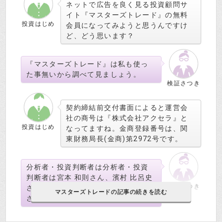
ネットで広告を良く見る投資顧問サ
イト『マスターズトレード』の無料
投資はじめ
会員になってみようと思うんですけ
ど、どう思います？
『マスターズトレード』は私も使っ
た事無いから調べて見ましょう。
検証さつき
契約締結前交付書面によると運営会
社の商号は『株式会社アクセラ』と
投資はじめ
なってますね。金商登録番号は、関
東財務局長(金商)第2972号です。
分析者・投資判断者は分析者・投資
判断者は宮本 和則さん、濱村 比呂史
検証さつき
さん。助言者は宮本 和則 鈴木 康平
さん、となっているわね。