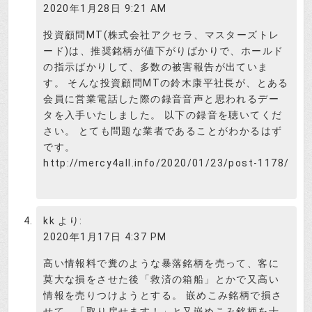
2020年1月28日 9:21 AM
投資顧問MT(株式会社アクセラ、マスターズトレ
ード)は、推奨銘柄が値下がりばかりで、ホールド
の指示ばかりして、多数の被害報告が出ていま
す。 そんな投資顧問MTの鈴木康平社長が、とある
会員に営業電話した際の録音音声と思われるデー
タを入手いたしました。 以下の録音を聴いてくだ
さい。 とても問題な業者であることがわかるはず
です。
http://mercy4all.info/2020/01/23/post-1178/
kk
より:
2020年1月17日 4:37 PM
高い情報料で糞のような暴落銘柄を売って、客に
莫大な損をさせた後「救済の箱船」とかで又高い
情報を売りつけようとする。 嵌めこみ銘柄で損さ
せて、「取り戻せます！」と又嵌めこみ銘柄を十