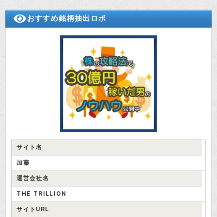
濱村 比呂史さんは広告で顔を見たこ
とがあります。
おすすめ銘柄抽出ロボ
投資はじめ
マスターズトレードの商品
マスターズトレードの商品と情報料
です。
投資はじめ
①30日間プラン
30日間（自動更新有）報酬額（税込） 49,800円
サイト名
加藤
②ハイグレードプラン
運営会社名
（一単元の取引価格が30万円以内の銘柄に限って情報提
供するプラン）
THE TRILLION
90日間（自動更新無）報酬額（税込） 280,000円
サイトURL