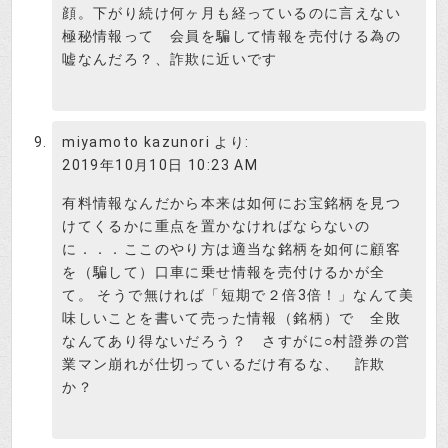
顔。下がり続け何ヶ月も経っているのに言えない
極秘情報って 会員を騙して情報を売付ける為の
嘘なんだろ？、詐欺に近いです
miyamoto kazunori
より:
2019年10月10日 10:23 AM
有料情報なんだから本来は如何にお宝銘柄を見つ
けてくるかに重点を置かなければならないの
に．．．ここのやり方は適当な銘柄を如何に顧客
を（騙して）口車に乗せ情報を売付けるかが全
て。 そうで無ければ「短期で２倍3倍！」なんて美
味しいことを書いて売った情報（銘柄）で 全敗
なんてあり得ないだろう？ さすがに○村證券の営
業マン崩れが仕切っているだけ有るな、 詐欺
か？