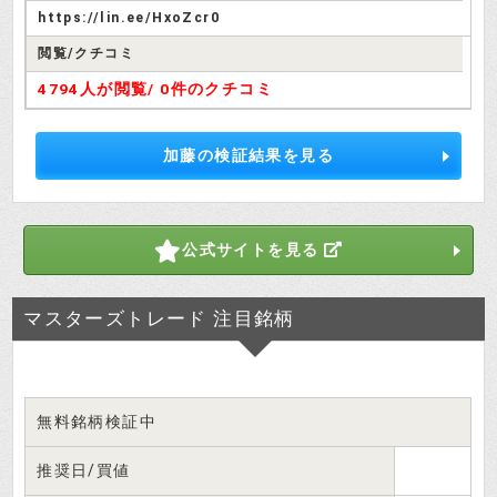
https://lin.ee/HxoZcr0
③プレミアムプラン
閲覧/クチコミ
（①及び②に加え、一単元の取引価格が30万円を超える
4794人が閲覧/
0件のクチコミ
銘柄に関する情報も提供するプラン）
90日間（自動更新無）報酬額（税込）980,000円
加藤の検証結果を見る
スポットプラン
契約期間1日～10日間（自動更新無）
公式サイトを見る
報酬額（税込）5,000円～300,000円
マスターズトレード 注目銘柄
スポットプランの契約期間が１~１０
日間になってるわ。
検証さつき
無料銘柄検証中
これは短期高騰狙いですね。
投資はじめ
推奨日/買値