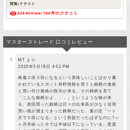
閲覧/クチコミ
22460View/
148件のクチコミ
マスターズトレード 口コミレビュー
MT
より:
2020年5月18日 4:52 PM
株価２倍３倍になるという美味しいことばかり書
かれているスポット有料情報を買うと銘柄の連絡
と買い付け価格の指示が来る、その銘柄を見て
「こんな銘柄かよ．．．」というような物が来
る。前回買った銘柄は日々の出来高が少なく信用
買い残が溜まりきった銘柄だった、案の定「一ヶ
月で２倍になる」という前提だったはずなのに1ッ
ヶ月半経った今では半値以下になっている。悪質