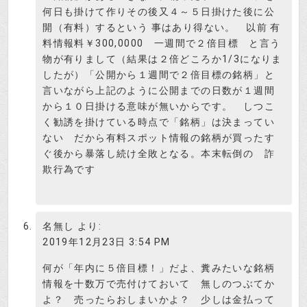
何日も掛けて作りその後又４～５日掛けた後に公
開（有料）するという 事はあり得ない。 以前 有
料情報料￥300,0000 一週間で２倍目標 と言う
物が有りまして（結果は２倍どころか1/3になりま
したが）「公開から１週間で２倍目標の銘柄」と
言いながら上記のように公開までの日数が１週間
から１０日掛ける意味が無いからです。 しつこ
く勧誘を掛けている時点で「銘柄」は決まってい
ない だから有料スポット情報の銘柄が買ったす
ぐ後から暴落し続け全敗となる。本末転倒の 詐
欺行為です
名無し
より:
2019年12月23日 3:54 PM
何が「年内に５倍目標！」だよ、糞みたいな銘柄
情報を十数万で売付けておいて 無しのつぶてか
よ？ 売ったらおしまいかよ？ 少しは金払って