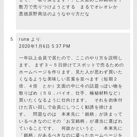
数万で売りつけようとする まるでオレオレか
悪徳原野商法のようなやり方だな
runa
より:
2020年1月6日 5:37 PM
一年以上会員で居たので、ここのやり方を説明し
ます。 まず３～５日掛けてスポットで売るための
ホームページを作ります、見た人が思わず買いた
くなるような美味しい言葉を並べます（短期２
倍、４倍 とか）文面の中に今の話題っぽい物を
散りばめ（５Ｇ，バイオ、仕手、極秘材料など）
買いたくなるように仕向けます。 それを勿体付
けた言い回しで会員にしつこく勧誘を掛けま
す。 問題なのは 本来先に「銘柄」が決まって
いるべきなのにその「お宝銘柄」が適当に選ばれ
ていることです。 何故かというと、 本来先に
「銘柄」があるべきなのに凝ったホームベージを