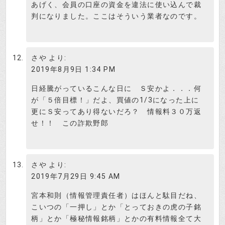
あげく、会員の口座の資金を違法に使い込んで裁
判になりました。ここはそういう業者なのです。
さや
より:
2019年8月9日 1:34 PM
日経騰がっているこんな日に Ｓ安かよ．．．何
が「５倍目標！」だよ、買値の1/3になった上に
更にＳ安ってあり得ないだろ？ 情報料３０万返
せ！！ この詐欺野郎
さや
より:
2019年7月29日 9:45 AM
宮本和則（情報管理責任者）はほんと駄目だね、
こいつの「一押し」とか「とっておきの虎の子銘
柄」とか「極秘情報銘柄」とかの有料情報全て大