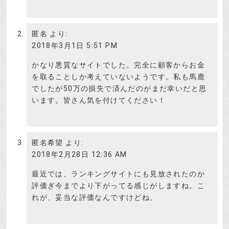
すから、相当犯罪性向の高いランキ
ングですね。
匿名
より:
監督官庁が動くような違法性の高い
2018年3月1日 5:51 PM
サイトしかランキング出来ないの
検証さつき
ね。
かなり悪質なサイトでした。完全に顧客からお金
を取ることしか考えていないようです。私も馬鹿
テーマ(Theme)のクチコミ
でしたが50万の損失で済んだのがまだ幸いだと思
います。皆さん気を付けてください！
テーマのクチコミが入りました。
投資はじめ
匿名希望
より:
2018年2月28日 12:36 AM
「ここに入会して勧められた銘柄を購入したとこ
最近では、ランキングサイトにも見放されたのか
ろ、買ってすぐ株価は下落を始めました。怖くな
評価ぎ今までより下がってる感じがしますね。こ
って担当者に電話したのですが、大丈夫だから様
れが、妥当な評価なんですけどね。
子を見ましょう、と言うので売らずにいたら、完
全に損切りするタイミングを逃してしまい、被害
が拡大。結局ロスカット値で退場しました。上が