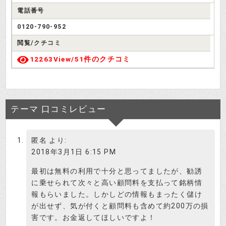
電話番号
0120-790-952
閲覧/クチコミ
12263View/
51件のクチコミ
テーマ 口コミレビュー
詐欺サイトがお勧めランキング10位
で高評価なのね。呆れてものが言え
検証さつき
ないわ。ここに名前が挙がってる10
匿名
より:
サイトは全部サクラを雇っているの
2018年3月1日 6:15 PM
ね。
最初は無料の利用で十分と思ってましたが、勧誘
に乗せられて次々と高い顧問料を支払って銘柄情
関東財務局から警告を受けるような
報もらいました。しかしどの情報もまったく儲け
詐欺サイトが高評価な訳無いですか
が出せず、気が付くと顧問料も含めて約200万の損
投資はじめ
ら、そういう事になりますね。最近
害です。お金返してほしいですよ！
警告を受けたばかりのＮＳＴは3位で