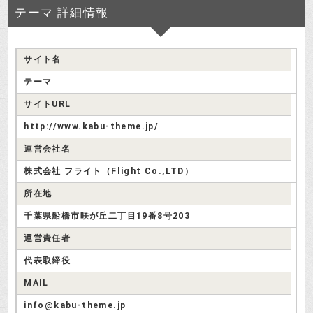
テーマ 詳細情報
ページで検証しましょう。
検証さつき
サイト名
テーマ(Theme)の評判
テーマ
サイトURL
http://www.kabu-theme.jp/
関東財務局から警告を受けているに
運営会社名
もかかわらず、一部のサイトでは高
株式会社 フライト（Flight Co.,LTD）
投資はじめ
評価なんですよね。
所在地
千葉県船橋市咲が丘二丁目19番8号203
運営責任者
代表取締役
MAIL
info@kabu-theme.jp