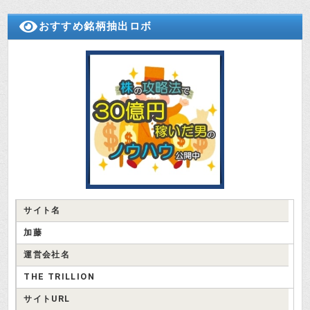
おすすめ銘柄抽出ロボ
金商登録番号の無い怪しサイト「テ
ーマ(ＴＨＥＭＥ)」は関東財務局か
検証さつき
ら、無登録で金融商品取引業等を行
う者として、平成29年6月21日に警
告を受けているのね。
はい、でもいまだに営業を続けてい
るようで、サイトもそのままあるん
投資はじめ
ですよ。
悪徳サイトとして定評があるワード
サイト名
（ＷＯＲＤ）も同じ会社の運営だっ
検証さつき
たのね。
加藤
運営会社名
詐欺師の協力タッグですね。
THE TRILLION
投資はじめ
サイトURL