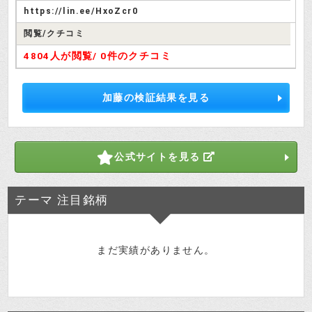
https://lin.ee/HxoZcr0
詐欺師が開き直って営業を続けてい
ます。善良な投資家の皆さん、詐欺
閲覧/クチコミ
検証さつき
サイトにアクセスしない様に注意し
4804人が閲覧/
0件のクチコミ
ましょう。
加藤の検証結果を見る
テーマ(Theme)の推奨銘柄
公式サイトを見る
どんな銘柄を推奨してたのかしら？
テーマ 注目銘柄
検証さつき
6327北川精機6079エナリス等が実績
まだ実績がありません。
として掲載されてます。
投資はじめ
詐欺サイトだけど一応銘柄レビュー