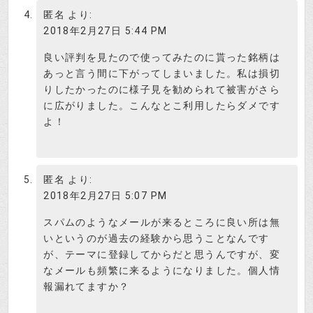
る見込みが無いなら、別にロスカット値まで下が
匿名
より:
るのを待たなくても良いのでは？こいつら素人で
2018年2月27日 5:44 PM
すよ。」
良い評判を見たので使ってみたのに貰った銘柄は
あっと言う間に下がってしまいました。私は損切
りしたかったのに様子見を勧められて被害がさら
匿名希望さん、ありがとうございま
に広がりました。こんなとこ利用したらダメです
す。
よ！
検証さつき
引き続き、皆さんからの情報をお待
ちしております。
匿名
より:
投資はじめ
2018年2月27日 5:07 PM
スパムのようなメールが来るところに良い所は無
いというのが過去の経験から思うことなんです
が、テーマに登録してからだと思うんですが、変
なメールも頻繁に来るようになりました。個人情
報漏れてますか？