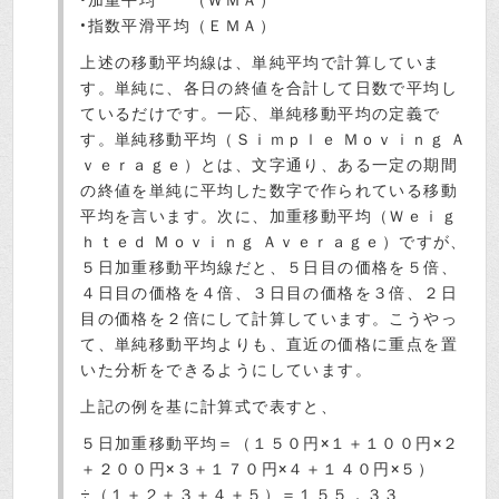
•指数平滑平均（ＥＭＡ）
上述の移動平均線は、単純平均で計算していま
す。単純に、各日の終値を合計して日数で平均し
ているだけです。一応、単純移動平均の定義で
す。単純移動平均（Ｓｉｍｐｌｅ Ｍｏｖｉｎｇ Ａ
ｖｅｒａｇｅ）とは、文字通り、ある一定の期間
の終値を単純に平均した数字で作られている移動
平均を言います。次に、加重移動平均（Ｗｅｉｇ
ｈｔｅｄ Ｍｏｖｉｎｇ Ａｖｅｒａｇｅ）ですが、
５日加重移動平均線だと、５日目の価格を５倍、
４日目の価格を４倍、３日目の価格を３倍、２日
目の価格を２倍にして計算しています。こうやっ
て、単純移動平均よりも、直近の価格に重点を置
いた分析をできるようにしています。
上記の例を基に計算式で表すと、
５日加重移動平均＝（１５０円×１＋１００円×２
＋２００円×３＋１７０円×４＋１４０円×５）
÷（１＋２＋３＋４＋５）＝１５５．３３