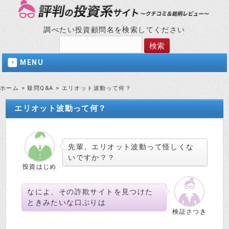
調べたい投資顧問名を検索してください
MENU
ホーム
>
疑問Q&A
>
エリオット波動って何？
エリオット波動って何？
先輩、エリオット波動って怪しくな
いですか？？
投資はじめ
なによ、その詐欺サイトを見つけた
ときみたいな口ぶりは
検証さつき