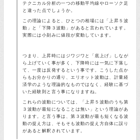
テクニカル分析の一つの移動平均線やローソク足
と違った点でしょうか。
この理論によると、ひとつの相場には「上昇５波
動」と「下降３波動」があると言われています。
実際には小刻みに値段が変動しています。
つまり、上昇時にはジワジワと「底上げ」しなが
ら上げていく事が多く、下降時には一気に下落し
て、一度は反発するという事です。こうした点か
らもお分かりの通り、エリオット波動は、計量経
済学のような理論的なものではなく、経験に基づ
いた経験則と言う事になりますね。
これらの波動については、「上昇５波動のうち第
３波動が最短になることは無い」という理論があ
ります。と言う事は、第３波動が最も短くなる波
動の捉え方は、そもそも波動の捉え方自体に誤り
があると解釈されています。